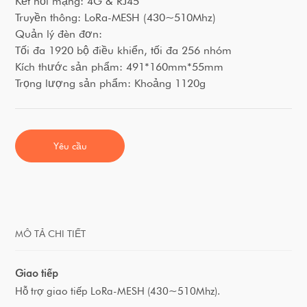
Kết nối mạng: 4G & RJ45
Truyền thông: LoRa-MESH (430~510Mhz)
Quản lý đèn đơn:
Tối đa 1920 bộ điều khiển, tối đa 256 nhóm
Kích thước sản phẩm: 491*160mm*55mm
Trọng lượng sản phẩm: Khoảng 1120g
Yêu cầu
MÔ TẢ CHI TIẾT
Giao tiếp
Hỗ trợ giao tiếp LoRa-MESH (430~510Mhz).