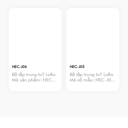
HEC-J06
HEC-J05
Bộ tập trung IoT LoRa
Bộ tập trung IoT LoRa
Mã sản phẩm: HEC-
Mã số mẫu: HEC-J05
J06
Điện áp đầu vào:
Điện áp đầu vào:
100–277Vac, 50/60Hz
3*100–277Vac
Công suất chờ: 5W
Công suất chờ: 10W
Bộ xử lý: Lõi ARM 32-
Bộ xử lý: Lõi ARM 32-
bit
bit
Kết nối mạng: 4G &
Kết nối mạng: 4G &
RJ45
RJ45
Truyền thông: LoRa-