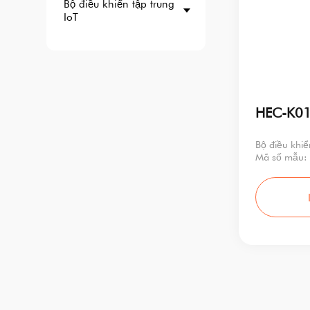
Bộ điều khiển tập trung
IoT
HEC-K0
Bộ điều khi
Mã số mẫu:
Công suất 
Điện áp đầu