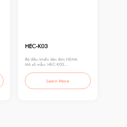
HEC-K03
Bộ điều khiển đèn đơn NEMA
Mã số mẫu: HEC-K03
Công suất định mức: <2W
Điện áp đầu vào
Learn More