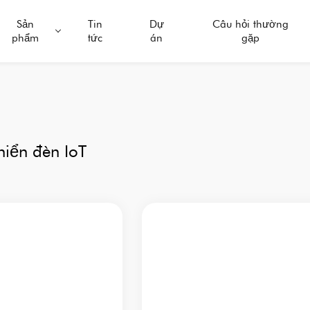
Sản
Tin
Dự
Câu hỏi thường
phẩm
tức
án
gặp
hiển đèn IoT