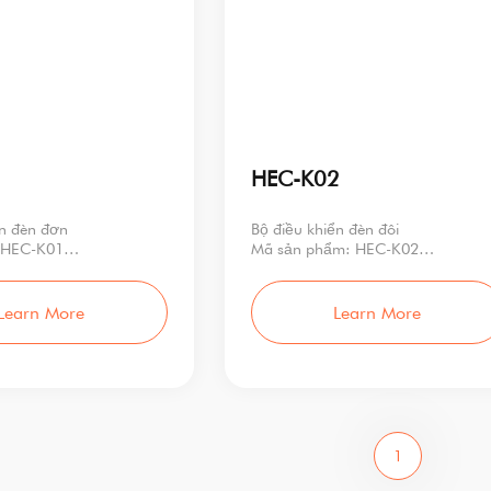
1
HEC-K02
ển đèn đơn
Bộ điều khiển đèn đôi
 HEC-K01
Mã sản phẩm: HEC-K02
định mức: <2W
Công suất định mức: <2W
 vào: 100
Điện áp đầu vào: 1
Learn More
Learn More
1