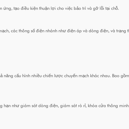
ng, tạo điều kiện thuận lợi cho việc bảo trì và gỡ lỗi tại chỗ.
n mạch, các thông số điện nhánh như điện áp và dòng điện, và trạng thá
hả năng cấu hình nhiều chiến lược chuyển mạch khác nhau. Bao gồm vĩ
ng hạn như giám sát dòng điện, giám sát rò rỉ, khóa cửa thông mi