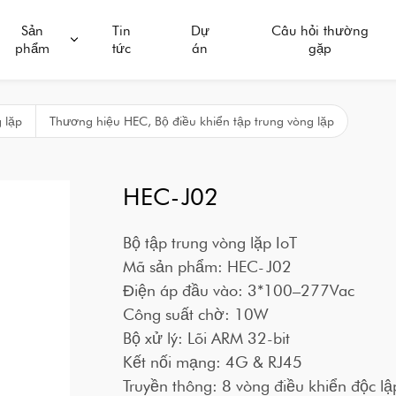
Sản
Tin
Dự
Câu hỏi thường
phẩm
tức
án
gặp
 lặp
Thương hiệu HEC, Bộ điều khiển tập trung vòng lặp
HEC-J02
Bộ tập trung vòng lặp IoT
Mã sản phẩm: HEC-J02
Điện áp đầu vào: 3*100–277Vac
Công suất chờ: 10W
Bộ xử lý: Lõi ARM 32-bit
Kết nối mạng: 4G & RJ45
Truyền thông: 8 vòng điều khiển độc l