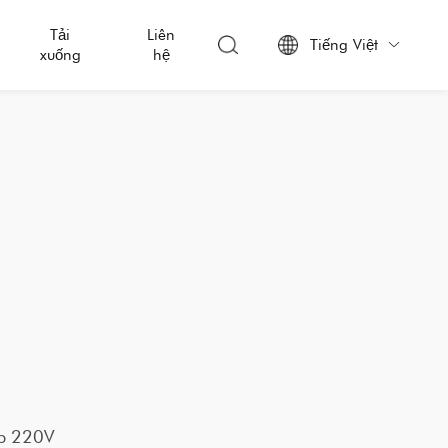
Tải
Liên
Tiếng Việt

xuống
hệ
ập 220V